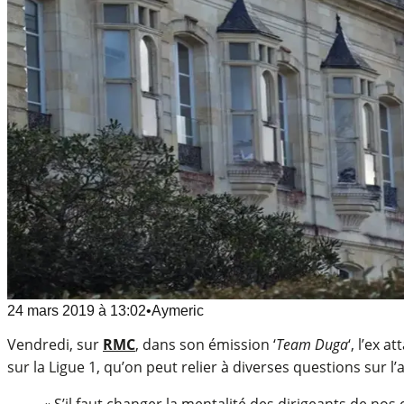
24 mars 2019
à
13:02
•
Aymeric
Vendredi, sur
RMC
, dans son émission ‘
Team Duga
‘, l’ex 
sur la Ligue 1, qu’on peut relier à diverses questions sur 
« S’il faut changer la mentalité des dirigeants de n