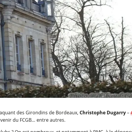
attaquant des Girondins de Bordeaux,
Christophe Dugarry
–
l’avenir du FCGB… entre autres.
os clubs ? On est nombreux, et notamment à RMC, à le dénonc