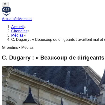
☰
Actualités
Mercato
Accueil
»
Girondins
»
Médias
»
C. Dugarry : « Beaucoup de dirigeants travaillent mal et
Girondins • Médias
C. Dugarry : « Beaucoup de dirigeants 