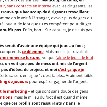
ieur, sans contacts en interne
avec les dirigeants, les
 trouve que beaucoup de dirigeants travaillent
omme on le voit à l’étranger, d’avoir plus de gars du
été joueur de foot que tu es compétent pour diriger.
e suffit pas
. Enfin, bon… Sur ce sujet, je ne suis pas
tés serait d’avoir une équipe qui joue au foot ;
e comprends
ce dilemme
. Mais moi, si je travaillais
s une immense fortune
, vu que
j’aime le jeu et le foot
si, on voit que peu de mecs ont mis de l’argent
 pas d’idées, de projets, et moi
c’est ça que je
ette saison, en Ligue 1, c’est faible… Vraiment faible.
ading de joueurs
pour espérer gagner de l’argent.
et le marketing
– et qui sont sans doute des gens
entions
, mais le milieu du foot il est quand même
ce que ces profils sont rassurants ? Dans le