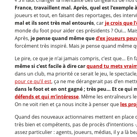
France, travaillent mal. Après, quel est l’exemple à
joueurs et tout, en faisant des reportages, des inter
mal et ils sont très mal entourés
, car
je crois que 
monde du foot pour aider ces présidents ? Oui… Mais j
Après,
je pense quand même que
d’ex joueurs pe
forcément très inspiré. Mais je pense quand même que
Le pire, ce que je n’ai jamais compris, c’est que… En f
même si c’est facile à dire car
quand tu mets vraime
dans un club, ma priorité ce serait le jeu, le spectacle,
pour ce qu’il est
, ça ne me dérangerait pas d’en mett
dans le foot et en ont gagné ; très peu… Et ce qui m
défends et qui m’intéresse
. Même les entraîneurs le
On ne voit rien et ça nous incite à penser que
les pro
Quand des nouveaux actionnaires mettent en place de
très bien et compétents, pas de procès d’intentions
assez particulier : agents, joueurs, médias, il y a là