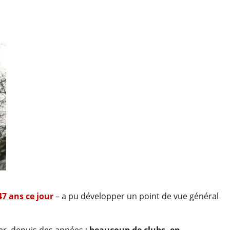
47 ans ce jour
– a pu développer un point de vue général
er, depuis des années :
beaucoup de clubs, en