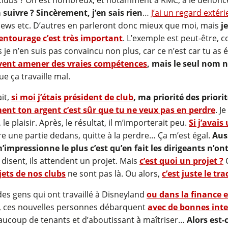
 suivre ? Sincèrement, j’en sais rien
…
J’ai un regard extér
views etc. D’autres en parleront donc mieux que moi, mais
je
l’entourage c’est très important
. L’exemple est peut-être, c
e n’en suis pas convaincu non plus, car ce n’est car tu as 
uvent amener des vraies compétences
, mais le seul nom n
 ça travaille mal.
ait,
si moi j’étais président de club
, ma priorité des priori
nt ton argent c’est sûr que tu ne veux pas en perdre
. J
 le plaisir. Après, le résultat, il m’importerait peu.
Si j’avai
re une partie dedans, quitte à la perdre… Ça m’est égal.
Aus
’impressionne le plus c’est qu’en fait les dirigeants n’ont
 disent, ils attendent un projet. Mais
c’est quoi un projet ?
C
jets de nos clubs
ne sont pas là. Ou alors,
c’est juste le tr
s gens qui ont travaillé à Disneyland
ou dans la finance 
 -, ces nouvelles personnes débarquent
avec de bonnes int
 beaucoup de tenants et d’aboutissant à maîtriser…
Alors est-