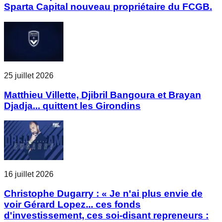
Sparta Capital nouveau propriétaire du FCGB.
25 juillet 2026
Matthieu Villette, Djibril Bangoura et Brayan
Djadja... quittent les Girondins
16 juillet 2026
Christophe Dugarry : « Je n'ai plus envie de
voir Gérard Lopez... ces fonds
d'investissement, ces soi-disant repreneurs :