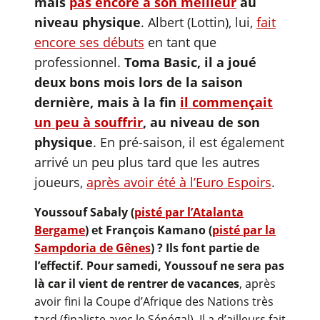
mais
pas encore à son meilleur
au
niveau physique
. Albert (Lottin), lui,
fait
encore ses débuts
en tant que
professionnel.
Toma Basic, il a joué
deux bons mois lors de la saison
dernière, mais à la fin
il commençait
un peu à souffrir
, au niveau de son
physique
. En pré-saison, il est également
arrivé un peu plus tard que les autres
joueurs,
après avoir été à l’Euro Espoirs
.
Youssouf Sabaly (
pisté par l’Atalanta
Bergame
) et François Kamano (
pisté par la
Sampdoria de Gênes
) ? Ils font partie de
l’effectif. Pour samedi, Youssouf ne sera pas
là car il vient de rentrer de vacances
, après
avoir fini la Coupe d’Afrique des Nations très
tard (finaliste avec le Sénégal). Il a d’ailleurs fait