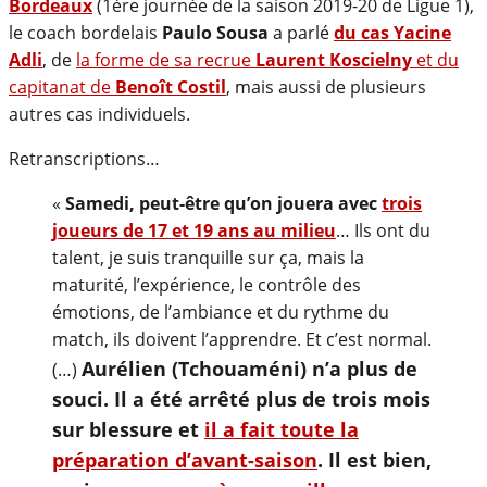
Bordeaux
(1ère journée de la saison 2019-20 de Ligue 1),
le coach bordelais
Paulo Sousa
a parlé
du cas Yacine
Adli
, de
la forme de sa recrue
Laurent Koscielny
et du
capitanat de
Benoît Costil
, mais aussi de plusieurs
autres cas individuels.
Retranscriptions…
«
Samedi, peut-être qu’on jouera avec
trois
joueurs de 17 et 19 ans au milieu
… Ils ont du
talent, je suis tranquille sur ça, mais la
maturité, l’expérience, le contrôle des
émotions, de l’ambiance et du rythme du
match, ils doivent l’apprendre. Et c’est normal.
Aurélien (Tchouaméni) n’a plus de
(…)
souci. Il a été arrêté plus de trois mois
sur blessure et
il a fait toute la
préparation d’avant-saison
. Il est bien,