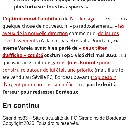
plus forte sur tous les aspects
. »
L’optimisme et l’ambition
de
l’ancien agent
ne sont pas
quelque chose de nouveau, ni – paradoxalement… –
les
aveux de la nouvelle direction
comme quoi
de lourds
investissements
n’allaient pas être faits. Pourtant,
ce
même Varela avait bien parlé de
« deux têtes
d’affiche » cet été
et d’un Top 5 visé d’ici mai 2020
… Lui
qui avait aussi dit que
garder
Jules Koundé
pour
construire autour de lui était une priorité
(mais il a vite
été vendu au Séville FC, Bordeaux ayant
trop besoin
d’argent pour combler son déficit
) n’a
pas le droit à
l’erreur pour redresser Bordeaux !
En continu
Girondins33 – Site d'actualité du FC Girondins de Bordeaux,
Copyright 2026. Tous droits réservés.