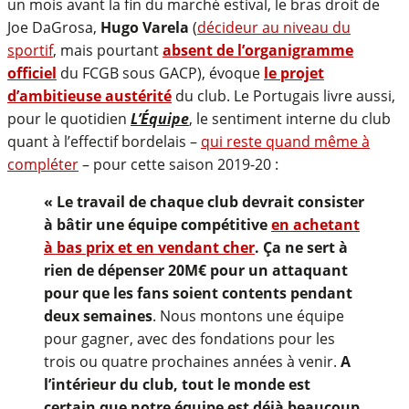
un mois avant la fin du marché estival, le bras droit de
Joe DaGrosa,
Hugo Varela
(
décideur au niveau du
sportif
, mais pourtant
absent de l’organigramme
officiel
du FCGB sous GACP), évoque
le projet
d’ambitieuse austérité
du club. Le Portugais livre aussi,
pour le quotidien
L’Équipe
, le sentiment interne du club
quant à l’effectif bordelais –
qui reste quand même à
compléter
– pour cette saison 2019-20 :
« Le travail de chaque club devrait consister
à bâtir une équipe compétitive
en achetant
à bas prix et en vendant cher
. Ça ne sert à
rien de dépenser 20M€ pour un attaquant
pour que les fans soient contents pendant
deux semaines
. Nous montons une équipe
pour gagner, avec des fondations pour les
trois ou quatre prochaines années à venir.
A
l’intérieur du club, tout le monde est
certain que notre équipe est déjà beaucoup