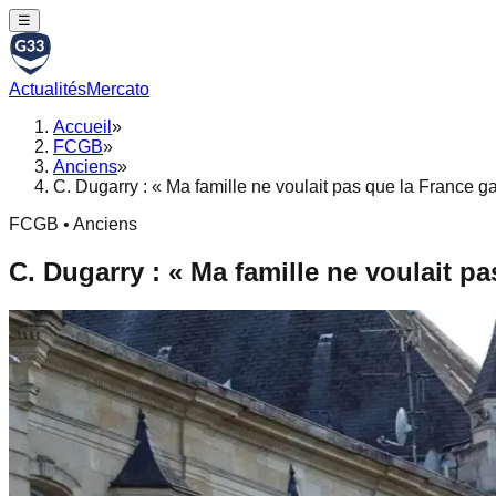
☰
Actualités
Mercato
Accueil
»
FCGB
»
Anciens
»
C. Dugarry : « Ma famille ne voulait pas que la France 
FCGB • Anciens
C. Dugarry : « Ma famille ne voulait 