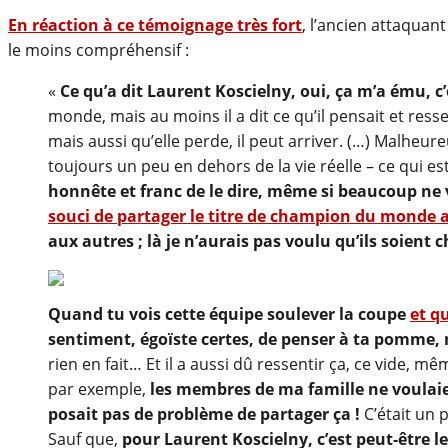
En réaction à ce témoignage très fort
, l’ancien attaquan
le moins compréhensif :
«
Ce qu’a dit Laurent Koscielny, oui, ça m’a ému, c’e
monde, mais au moins il a dit ce qu’il pensait et re
mais aussi qu’elle perde, il peut arriver. (…) Malheure
toujours un peu en dehors de la vie réelle – ce qui est
honnête et franc de le dire, même si beaucoup ne
souci de partager le titre de champion du monde a
aux autres ; là je n’aurais pas voulu qu’ils soi
Quand tu vois cette équipe soulever la coupe
et q
sentiment, égoïste certes, de penser à ta pomme, m
rien en fait… Et il a aussi dû ressentir ça, ce vide, m
par exemple,
les membres de ma famille ne voulaie
posait pas de problème de partager ça !
C’était un p
Sauf que,
pour Laurent Koscielny, c’est peut-être l