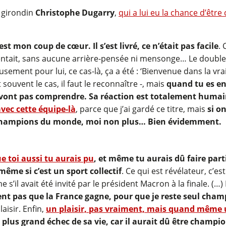
t girondin
Christophe Dugarry
,
qui a lui eu la chance d’êt
st mon coup de cœur. Il s’est livré, ce n’était pas facile
.
ssentait, sans aucune arrière-pensée ni mensonge… Le double 
usement pour lui, ce cas-là, ça a été : ‘Bienvenue dans la vra
 souvent le cas, il faut le reconnaître -, mais
quand tu es en 
 vont pas comprendre. Sa réaction est totalement humain
vec cette équipe-là
, parce que j’ai gardé ce titre, mais
si o
ent champions du monde, moi non plus… Bien évidemment.
ue toi aussi tu aurais pu
, et même tu aurais dû faire parti
ême si c’est un sport collectif
. Ce qui est révélateur, c’e
ême s’il avait été invité par le président Macron à la finale.
nt pas que la France gagne, pour que je reste seul cha
laisir. Enfin,
un plaisir, pas vraiment, mais quand même 
e plus grand échec de sa vie, car il aurait dû être champ