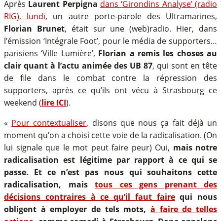
Après
Laurent Perpigna
dans ‘Girondins Analyse’ (radio
RIG), lundi
, un autre porte-parole des Ultramarines,
Florian Brunet
, était sur une (web)radio. Hier, dans
l’émission ‘Intégrale Foot’, pour le média de supporters…
parisiens ‘Ville Lumière’,
Florian a remis les choses au
clair quant à l’actu animée des UB 87
, qui sont en tête
de file dans le combat contre la répression des
supporters, après ce qu’ils ont vécu à Strasbourg ce
weekend (
lire ICI
).
«
Pour contextualiser
, disons que nous ça fait déjà un
moment qu’on a choisi cette voie de la radicalisation. (On
lui signale que le mot peut faire peur) Oui,
mais notre
radicalisation est légitime par rapport à ce qui se
passe. Et ce n’est pas nous qui souhaitons cette
radicalisation, mais
tous ces gens prenant des
décisions contraires à ce qu’il faut faire
qui nous
obligent à employer de tel
s mots,
à faire de telles