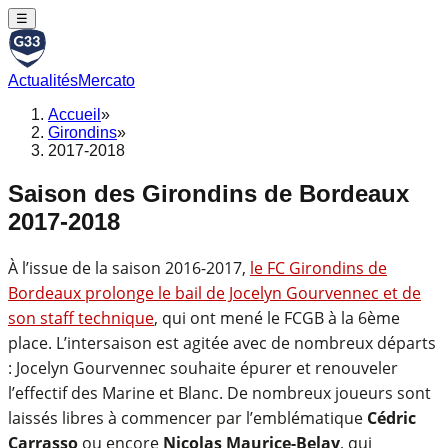
☰
Actualités
Mercato
Accueil
»
Girondins
»
2017-2018
Saison des Girondins de Bordeaux
2017-2018
À l’issue de la saison 2016-2017,
le FC Girondins de
Bordeaux prolonge le bail de Jocelyn Gourvennec et de
son staff technique
, qui ont mené le FCGB à la 6ème
place. L’intersaison est agitée avec de nombreux départs
: Jocelyn Gourvennec souhaite épurer et renouveler
l’effectif des Marine et Blanc. De nombreux joueurs sont
laissés libres à commencer par l’emblématique
Cédric
Carrasso
ou encore
Nicolas Maurice-Belay
, qui