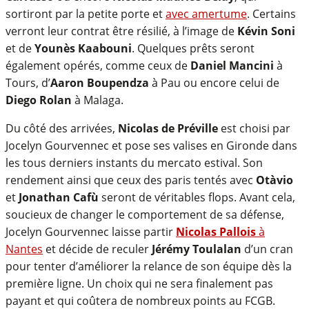
sortiront par la petite porte et
avec amertume
. Certains
verront leur contrat être résilié, à l’image de
Kévin Soni
et de
Younès Kaabouni
. Quelques prêts seront
également opérés, comme ceux de
Daniel Mancini
à
Tours, d’
Aaron Boupendza
à Pau ou encore celui de
Diego Rolan
à Malaga.
Du côté des arrivées,
Nicolas de Préville
est choisi par
Jocelyn Gourvennec et pose ses valises en Gironde dans
les tous derniers instants du mercato estival. Son
rendement ainsi que ceux des paris tentés avec
Otàvio
et
Jonathan Cafù
seront de véritables flops. Avant cela,
soucieux de changer le comportement de sa défense,
Jocelyn Gourvennec laisse partir
Nicolas Pallois
à
Nantes
et décide de reculer
Jérémy Toulalan
d’un cran
pour tenter d’améliorer la relance de son équipe dès la
première ligne. Un choix qui ne sera finalement pas
payant et qui coûtera de nombreux points au FCGB.