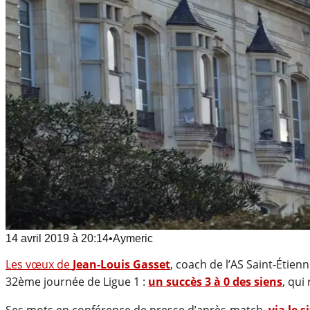
14 avril 2019
à
20:14
•
Aymeric
Les vœux de
Jean-Louis Gasset
, coach de l’AS Saint-Étien
32ème journée de Ligue 1 :
un succès 3 à 0 des siens
, qui
Ses mots en conférence de presse d’après-match,
via le s