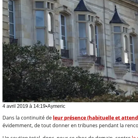
4 avril 2019
à
14:19
•
Aymeric
Dans la continuité de
leur présence (habituelle et atten
évidemment, de tout donner en tribunes pendant la renco
Un soutien total, donc, pour ce choc de demain, contre
le