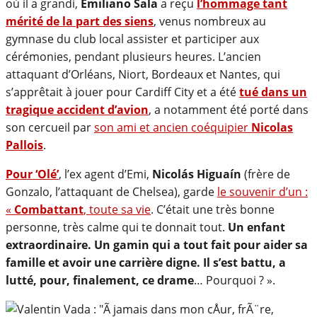
où il a grandi,
Emiliano Sala
a reçu
l’hommage tant
mérité de la part des siens
, venus nombreux au
gymnase du club local assister et participer aux
cérémonies, pendant plusieurs heures. L’ancien
attaquant d’Orléans, Niort, Bordeaux et Nantes, qui
s’apprêtait à jouer pour Cardiff City et a été
tué dans un
tragique accident d’avion
, a notamment été porté dans
son cercueil par
son ami et ancien coéquipier
Nicolas
Pallois
.
Pour ‘Olé’
, l’ex agent d’Emi,
Nicolás Higuaín
(frère de
Gonzalo, l’attaquant de Chelsea), garde
le souvenir d’un :
«
Combattant
, toute sa vie
. C’était une très bonne
personne, très calme qui te donnait tout.
Un enfant
extraordinaire. Un gamin qui a tout fait pour aider sa
famille et avoir une carrière digne. Il s’est battu, a
lutté, pour, finalement, ce drame
… Pourquoi ? ».