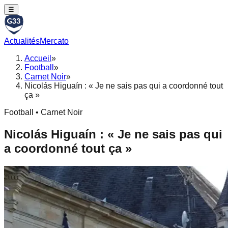
☰
Actualités
Mercato
Accueil
»
Football
»
Carnet Noir
»
Nicolás Higuaín : « Je ne sais pas qui a coordonné tout
ça »
Football • Carnet Noir
Nicolás Higuaín : « Je ne sais pas qui
a coordonné tout ça »