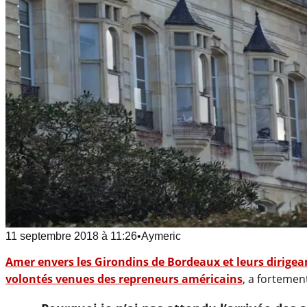
11 septembre 2018
à
11:26
•
Aymeric
Amer envers les Girondins de Bordeaux et leurs dirigea
volontés venues des repreneurs américains
, a fortemen