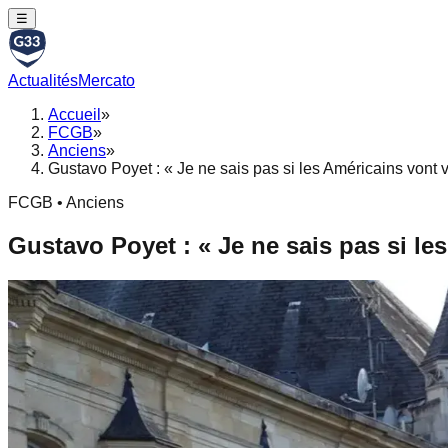
☰
Actualités
Mercato
Accueil
»
FCGB
»
Anciens
»
Gustavo Poyet : « Je ne sais pas si les Américains vont vr
FCGB • Anciens
Gustavo Poyet : « Je ne sais pas si les