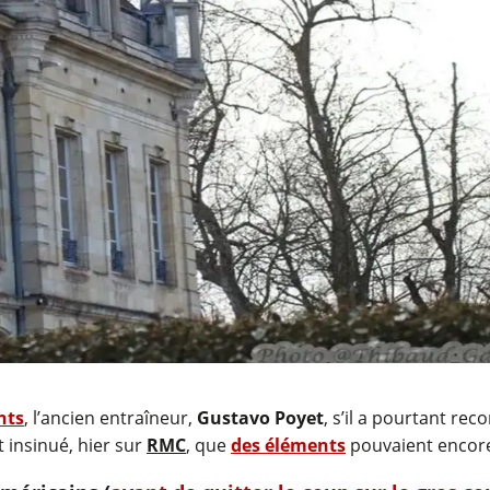
nts
, l’ancien entraîneur,
Gustavo Poyet
, s’il a pourtant re
t insinué, hier sur
RMC
, que
des éléments
pouvaient encore 