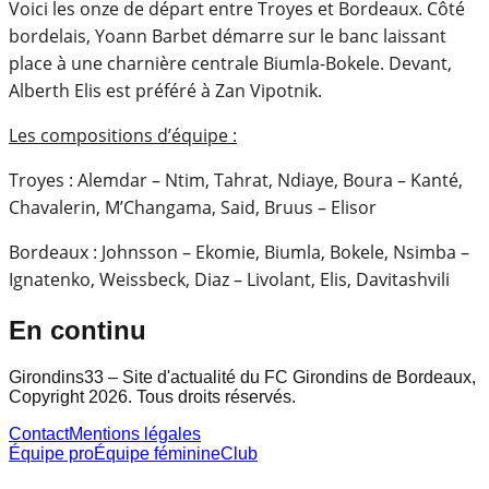
Voici les onze de départ entre Troyes et Bordeaux. Côté
bordelais, Yoann Barbet démarre sur le banc laissant
place à une charnière centrale Biumla-Bokele. Devant,
Alberth Elis est préféré à Zan Vipotnik.
Les compositions d’équipe :
Troyes : Alemdar – Ntim, Tahrat, Ndiaye, Boura – Kanté,
Chavalerin, M’Changama, Said, Bruus – Elisor
Bordeaux : Johnsson – Ekomie, Biumla, Bokele, Nsimba –
Ignatenko, Weissbeck, Diaz – Livolant, Elis, Davitashvili
En continu
Girondins33 – Site d'actualité du FC Girondins de Bordeaux,
Copyright 2026. Tous droits réservés.
Contact
Mentions légales
Équipe pro
Équipe féminine
Club