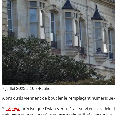
7 juillet 2023
à
10:24
•
Julien
Alors qu’ils viennent de boucler le remplaçant numérique de
Si
l’Équipe
précise que Dylan Vente était suivi en parallèle d
doit vendre tant il paraît peu probable qu’il réalise une 