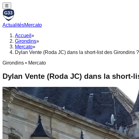
☰
Actualités
Mercato
Accueil
»
Girondins
»
Mercato
»
Dylan Vente (Roda JC) dans la short-list des Girondins ?
Girondins • Mercato
Dylan Vente (Roda JC) dans la short-li