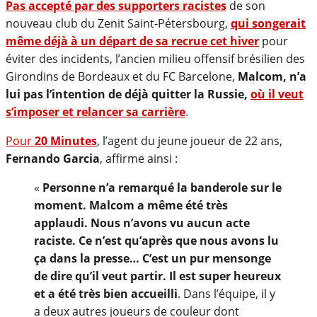
Pas accepté par des supporters racistes
de son
nouveau club du Zenit Saint-Pétersbourg,
qui songerait
même déjà à un départ de sa recrue cet hiver
pour
éviter des incidents, l’ancien milieu offensif brésilien des
Girondins de Bordeaux et du FC Barcelone,
Malcom, n’a
lui pas l’intention de déjà quitter la Russie,
où il veut
s’imposer et relancer sa carrière
.
Pour
20 Minutes
, l’agent du jeune joueur de 22 ans,
Fernando Garcia
, affirme ainsi :
«
Personne n’a remarqué la banderole sur le
moment. Malcom a même été très
applaudi. Nous n’avons vu aucun acte
raciste. Ce n’est qu’après que nous avons lu
ça dans la presse… C’est un pur mensonge
de dire qu’il veut partir. Il est super heureux
et a été très bien accueilli
. Dans l’équipe, il y
a deux autres joueurs de couleur dont