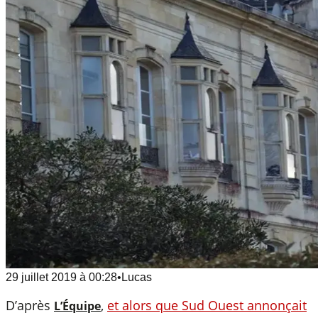
29 juillet 2019
à
00:28
•
Lucas
D’après
,
et alors que Sud Ouest annonçait
L’Équipe