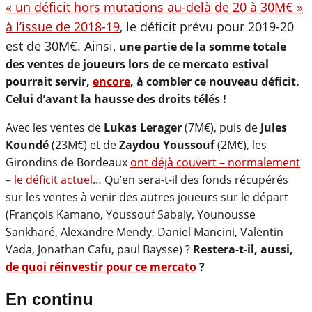
« un déficit hors mutations au-delà de 20 à 30M€ »
à l’issue de 2018-19
, le déficit prévu pour 2019-20
est de 30M€. Ainsi,
une partie de la somme totale
des ventes de joueurs lors de ce mercato estival
pourrait servir,
encore
, à combler ce nouveau déficit.
Celui d’avant la hausse des droits télés !
Avec les ventes de
Lukas Lerager
(7M€), puis de
Jules
Koundé
(23M€) et de
Zaydou Youssouf
(2M€), les
Girondins de Bordeaux
ont déjà couvert – normalement
– le déficit actuel
… Qu’en sera-t-il des fonds récupérés
sur les ventes à venir des autres joueurs sur le départ
(François Kamano, Youssouf Sabaly, Younousse
Sankharé, Alexandre Mendy, Daniel Mancini, Valentin
Vada, Jonathan Cafu, paul Baysse) ?
Restera-t-il, aussi,
de quoi réinvestir pour ce mercato
?
En continu