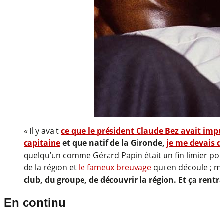
« Il y avait
ce que le président Claude Bez avait imp
capitaine
et que natif de la Gironde,
je me devais d
quelqu’un comme Gérard Papin était un fin limier pou
de la région et
le fameux breuvage
qui en découle ; 
club, du groupe, de découvrir la région. Et ça rentr
En continu