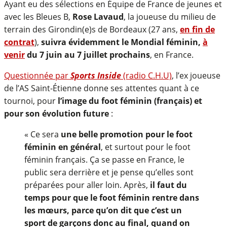
Ayant eu des sélections en Équipe de France de jeunes et
avec les Bleues B,
Rose Lavaud
, la joueuse du milieu de
terrain des Girondin(e)s de Bordeaux (27 ans,
en fin de
contrat
),
suivra évidemment le Mondial féminin,
à
venir
du 7 juin au 7 juillet prochains
, en France.
Questionnée par
Sports Inside
(radio C.H.U)
, l’ex joueuse
de l’AS Saint-Étienne donne ses attentes quant à ce
tournoi, pour
l’image du foot féminin (français) et
pour son évolution future
:
« Ce sera
une belle promotion pour le foot
féminin en général
, et surtout pour le foot
féminin français. Ça se passe en France, le
public sera derrière et je pense qu’elles sont
préparées pour aller loin. Après,
il faut du
temps pour que le foot féminin rentre dans
les mœurs, parce qu’on dit que c’est un
sport de garçons donc au final, quand on