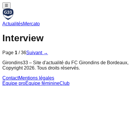
☰
Actualités
Mercato
Interview
Page
1
/
36
Suivant →
Girondins33 – Site d'actualité du FC Girondins de Bordeaux,
Copyright 2026. Tous droits réservés.
Contact
Mentions légales
Équipe pro
Équipe féminine
Club