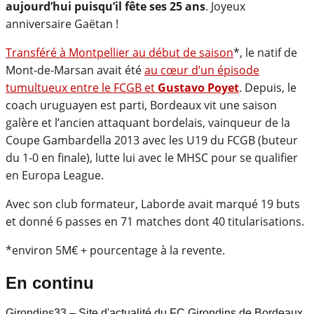
aujourd’hui puisqu’il fête ses 25 ans
. Joyeux
anniversaire Gaëtan !
Transféré à Montpellier au début de saison
*, le natif de
Mont-de-Marsan avait été
au cœur d’un épisode
tumultueux entre le FCGB et
Gustavo Poyet
. Depuis, le
coach uruguayen est parti, Bordeaux vit une saison
galère et l’ancien attaquant bordelais, vainqueur de la
Coupe Gambardella 2013 avec les U19 du FCGB (buteur
du 1-0 en finale), lutte lui avec le MHSC pour se qualifier
en Europa League.
Avec son club formateur, Laborde avait marqué 19 buts
et donné 6 passes en 71 matches dont 40 titularisations.
*environ 5M€ + pourcentage à la revente.
En continu
Girondins33 – Site d'actualité du FC Girondins de Bordeaux,