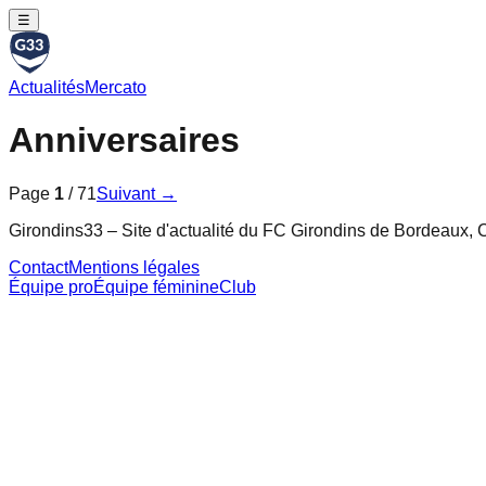
☰
Actualités
Mercato
Anniversaires
Page
1
/
71
Suivant →
Girondins33 – Site d'actualité du FC Girondins de Bordeaux, C
Contact
Mentions légales
Équipe pro
Équipe féminine
Club