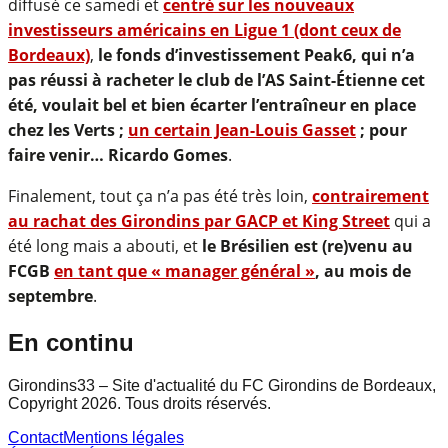
diffusé ce samedi et
centré sur les nouveaux
investisseurs américains en Ligue 1 (dont ceux de
Bordeaux)
,
le fonds d’investissement Peak6, qui n’a
pas réussi à racheter le club de l’AS Saint-Étienne cet
été, voulait bel et bien écarter l’entraîneur en place
chez les Verts ;
un certain Jean-Louis Gasset
; pour
faire venir… Ricardo Gomes
.
Finalement, tout ça n’a pas été très loin,
contrairement
au rachat des Girondins par GACP et King Street
qui a
été long mais a abouti, et
le Brésilien est (re)venu au
FCGB
en tant que « manager général »
, au mois de
septembre
.
En continu
Girondins33 – Site d'actualité du FC Girondins de Bordeaux,
Copyright 2026. Tous droits réservés.
Contact
Mentions légales