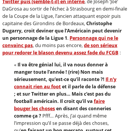
Twitter puis (semble-t-il) en interne
, de Joseph ‘Joe’
DaGrosa au sortir de l’échec à Strasbourg en demi-finale
de la Coupe de la Ligue, l’ancien attaquant espoir puis
capitaine des Girondins de Bordeaux,
Christophe
Dugarry, croit deviner que l’Américain peut devenir
un personnage de la Ligue 1
.
Personnage qui ne le
convainc pas
, du moins pas encore,
de son sérieux
pour redorer le blason devenu assez fade du FCGB
:
«
Il va être génial lui, il va nous donner à
manger toute l’année ! (rire) Non mais
sérieusement, qu’est-ce qu’il raconte ?!
Il n’y
connait rien au foot
et il parle de la défense
; et sur Twitter en plus… Mais c’est pas du
football américain. Il croit qu’il va
faire
bouger les choses
en disant des conneries
comme ça ?
Pfff… Après, j’ai quand même
l’impression qu’il se passe déjà des choses,
qu’
en faisant un bon mercato, surtout cet