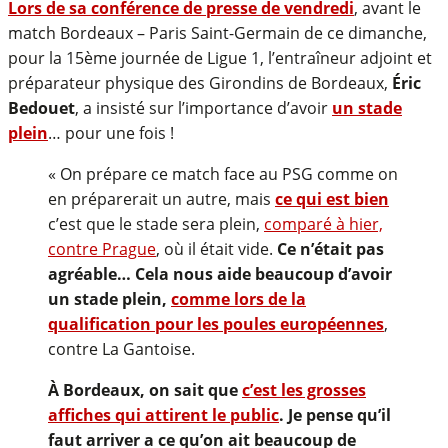
Lors de sa conférence de presse de vendredi
, avant le
match Bordeaux – Paris Saint-Germain de ce dimanche,
pour la 15ème journée de Ligue 1, l’entraîneur adjoint et
préparateur physique des Girondins de Bordeaux,
Éric
Bedouet
, a insisté sur l’importance d’avoir
un stade
plein
… pour une fois !
« On prépare ce match face au PSG comme on
en préparerait un autre, mais
ce qui est bien
c’est que le stade sera plein,
comparé à hier,
contre Prague
, où il était vide.
Ce n’était pas
agréable… Cela nous aide beaucoup d’avoir
un stade plein,
comme lors de la
qualification pour les poules européennes
,
contre La Gantoise.
À
Bordeaux, on sait que
c’est les grosses
affiches qui attirent le public
. Je pense qu’il
faut arriver a ce qu’on ait beaucoup de