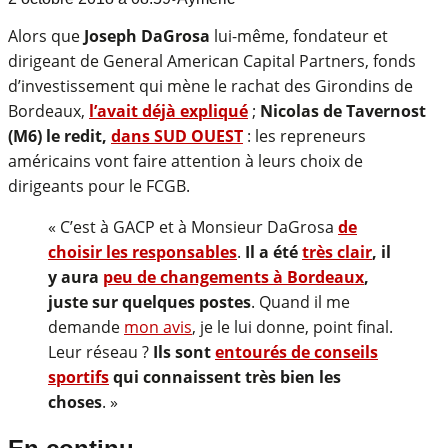
Alors que
Joseph DaGrosa
lui-même, fondateur et
dirigeant de General American Capital Partners, fonds
d’investissement qui mène le rachat des Girondins de
Bordeaux,
l’avait déjà expliqué
;
Nicolas de Tavernost
(M6) le redit,
dans SUD OUEST
: les repreneurs
américains vont faire attention à leurs choix de
dirigeants pour le FCGB.
« C’est à GACP et à Monsieur DaGrosa
de
choisir les responsables
.
Il a été
très clair
, il
y aura
peu de changements à Bordeaux
,
juste sur quelques postes
. Quand il me
demande
mon avis
, je le lui donne, point final.
Leur réseau ?
Ils sont
entourés de conseils
sportifs
qui connaissent très bien les
choses
. »