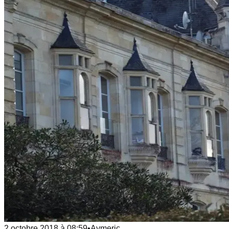
2 octobre 2018
à
08:59
•
Aymeric