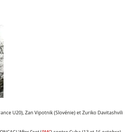
e U20), Zan Vipotnik (Slovénie) et Zuriko Davitashvili
 CONCAC
L’After Foot
(
RMC
) contre Cuba (13 et 16 octobre).