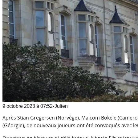
9 octobre 2023
à
07:52
•
Julien
Après Stian Gregersen (Norvège), Malcom Bokele (Cameroun
(Géorgie), de nouveaux joueurs ont été convoqués avec leu
De retour de blessure et déjà buteur, Alberth Elis retro