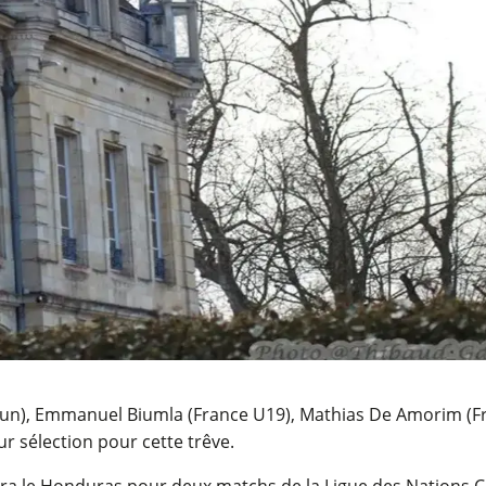
), Emmanuel Biumla (France U19), Mathias De Amorim (Franc
r sélection pour cette trêve.
uvera le Honduras pour deux matchs de la Ligue des Nations