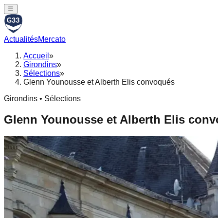
☰
Actualités
Mercato
Accueil
»
Girondins
»
Sélections
»
Glenn Younousse et Alberth Elis convoqués
Girondins • Sélections
Glenn Younousse et Alberth Elis con