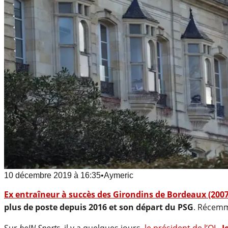
10 décembre 2019
à
16:35
•
Aymeric
Ex entraîneur à succès des Girondins de Bordeaux (2007
plus de poste depuis 2016 et son départ du PSG
. Récem
Sur
beIN Sports
, il y a quelques jours,
le président de l’OL,
J