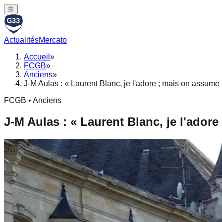
☰
Actualités
Mercato
Accueil
»
FCGB
»
Anciens
»
J-M Aulas : « Laurent Blanc, je l'adore ; mais on assume 
FCGB • Anciens
J-M Aulas : « Laurent Blanc, je l'ador