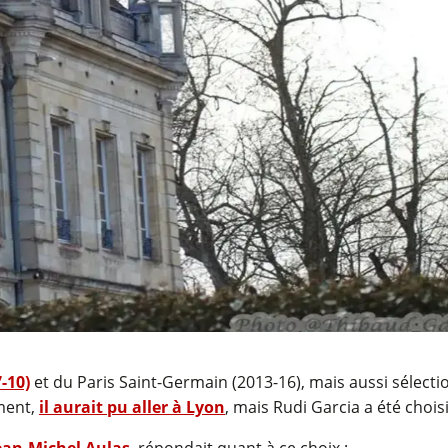
-10)
et du Paris Saint-Germain (2013-16), mais aussi sélecti
ment,
il aurait pu aller à Lyon
, mais Rudi Garcia a été chois
ean-Michel Aulas
, répondait quant à ce choix :