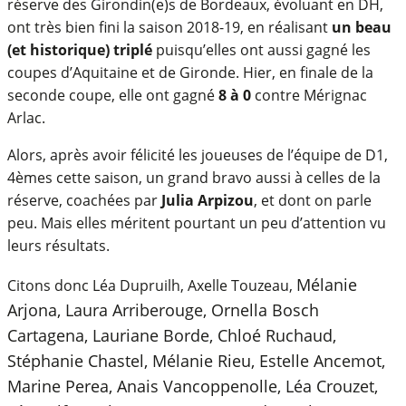
réserve des Girondin(e)s de Bordeaux, évoluant en DH,
ont très bien fini la saison 2018-19, en réalisant
un beau
(et historique) triplé
puisqu’elles ont aussi gagné les
coupes d’Aquitaine et de Gironde. Hier, en finale de la
seconde coupe, elle ont gagné
8 à 0
contre Mérignac
Arlac.
Alors, après avoir félicité les joueuses de l’équipe de D1,
4èmes cette saison, un grand bravo aussi à celles de la
réserve, coachées par
Julia Arpizou
, et dont on parle
peu. Mais elles méritent pourtant un peu d’attention vu
leurs résultats.
Mélanie
Citons donc Léa Dupruilh, Axelle Touzeau,
Arjona,
Laura Arriberouge,
Ornella Bosch
Cartagena,
Lauriane Borde, Chloé Ruchaud,
Stéphanie Chastel,
Mélanie Rieu,
Estelle Ancemot,
Marine Perea, Anais Vancoppenolle, Léa Crouzet,