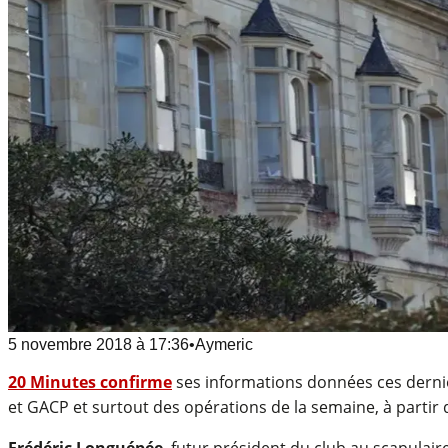
5 novembre 2018
à
17:36
•
Aymeric
20 Minutes confirme
ses informations données ces dern
et GACP et surtout des opérations de la semaine, à partir
Frédéric Longuépée
, futur président du club au scapulair