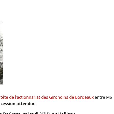
 tête de l’actionnariat des Girondins de Bordeaux
entre M6
te cession attendue
.
 DaGrosa, ce jeudi (12H), au Haillan
: