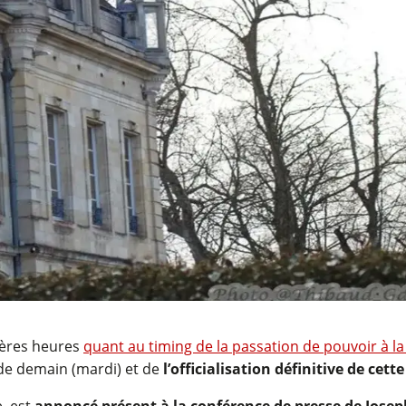
ières heures
quant au timing de la passation de pouvoir à la
 de demain (mardi) et de
l’officialisation définitive de cet
e, est
annoncé présent à la conférence de presse de Joseph