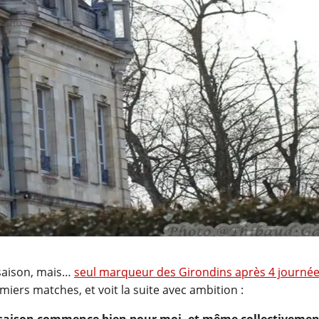
 saison, mais…
seul marqueur des Girondins après 4 journé
emiers matches, et voit la suite avec ambition :
 saison commence bien pour moi, et même collectivement