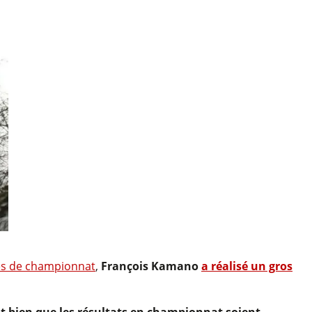
es de championnat
,
François Kamano
a réalisé un gros
 bien que les résultats en championnat soient