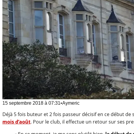
15 septembre 2018
à
07:31
•
Aymeric
Déjà 5 fois buteur et 2 fois passeur décisif en ce début de
mois d’août
. Pour le club, il effectue un retour sur ses pr
« En ce moment, je me sens plutôt bien,
le début de