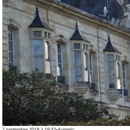
7 septembre 2018
à
19:32
•
Aymeric