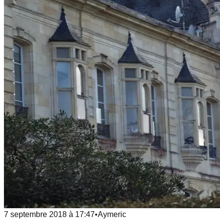
7 septembre 2018
à
17:47
•
Aymeric