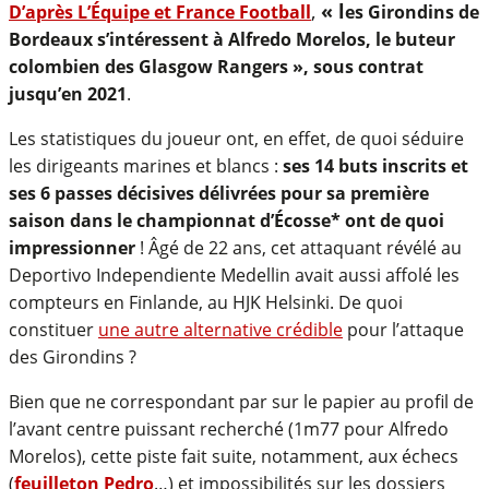
,
« l
D’après L’Équipe et France Football
es Girondins de
Bordeaux s’intéressent à Alfredo Morelos, le buteur
colombien des Glasgow Rangers », sous contrat
jusqu’en 2021
.
Les statistiques du joueur ont, en effet, de quoi séduire
les dirigeants marines et blancs :
ses 14 buts inscrits et
ses 6 passes décisives délivrées pour sa première
saison dans le championnat d’Écosse* ont de quoi
impressionner
! Âgé de 22 ans, cet attaquant révélé au
Deportivo Independiente Medellin avait aussi affolé les
compteurs en Finlande, au HJK Helsinki. De quoi
constituer
une autre alternative crédible
pour l’attaque
des Girondins ?
Bien que ne correspondant par sur le papier au profil de
l’avant centre puissant recherché (1m77 pour Alfredo
Morelos), cette piste fait suite, notamment, aux échecs
(
feuilleton Pedro
…) et impossibilités sur les dossiers