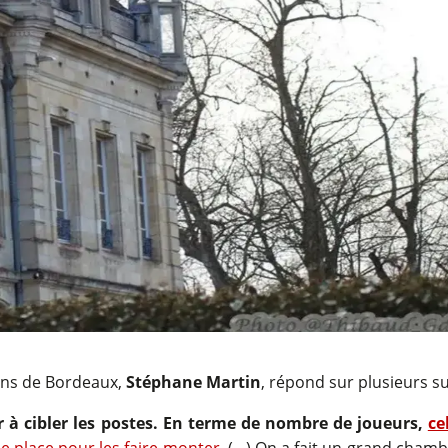
dins de Bordeaux,
Stéphane Martin
, répond sur plusieurs s
à cibler les postes. En terme de nombre de joueurs,
ce
ne place pour les faire monter
. (…) On a fait un grand cham