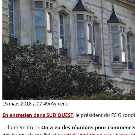
15 mars 2018
à
07:49
•
Aymeric
En entretien dans SUD OUEST
, le président du FC Giron
– du mercato : «
On a eu des réunions pour commencer 
des jeunes de qualité et
ce serait idiot de ne pas laisser u