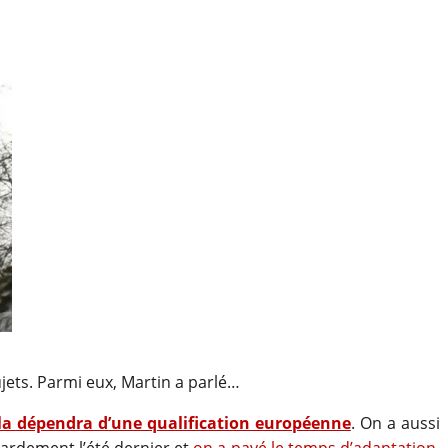
ujets. Parmi eux, Martin a parlé…
la dépendra d’une qualification européenne
. On a aussi
bardement l’été dernier et
on a payé le temps d’adaptation
.