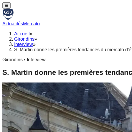
☰
Actualités
Mercato
Accueil
»
Girondins
»
Interview
»
S. Martin donne les premières tendances du mercato d'é
Girondins • Interview
S. Martin donne les premières tendanc