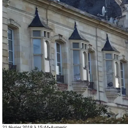
21 février 2018
à
15:44
•
Aymeric