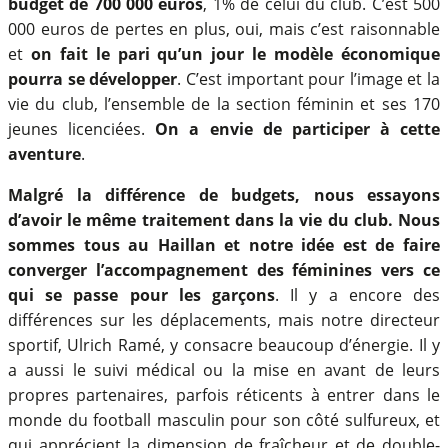
budget de 700 000 euros
, 1% de celui du club. C’est 500
000 euros de pertes en plus, oui, mais c’est raisonnable
et
on fait le pari qu’un jour le modèle économique
pourra se développer
. C’est important pour l’image et la
vie du club, l’ensemble de la section féminin et ses 170
jeunes licenciées.
On a envie de participer à cette
aventure
.
Malgré la différence de budgets, nous essayons
d’avoir le même traitement dans la vie du club. Nous
sommes tous au Haillan et notre idée est de faire
converger l’accompagnement des féminines vers ce
qui se passe pour les garçons
. Il y a encore des
différences sur les déplacements, mais notre directeur
sportif, Ulrich Ramé, y consacre beaucoup d’énergie. Il y
a aussi le suivi médical ou la mise en avant de leurs
propres partenaires, parfois réticents à entrer dans le
monde du football masculin pour son côté sulfureux, et
qui apprécient la dimension de fraîcheur et de double-