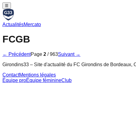
☰
Actualités
Mercato
FCGB
← Précédent
Page
2
/
963
Suivant →
Girondins33 – Site d'actualité du FC Girondins de Bordeaux, C
Contact
Mentions légales
Équipe pro
Équipe féminine
Club