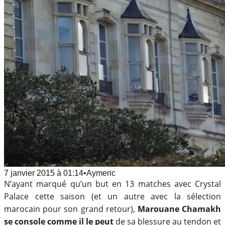
7 janvier 2015
à
01:14
•
Aymeric
N’ayant marqué qu’un but en 13 matches avec Crystal
Palace cette saison (et un autre avec la sélection
marocain pour son grand retour),
Marouane Chamakh
se console comme il le peut
de sa blessure au tendon et