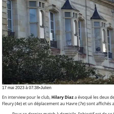
17 mai 2023
à
07:38
•
Julien
En interview pour le club,
Hilary Diaz
a évoqué les deux de
Fleury (4e) et un déplacement au Havre (7e) sont affichés 
Pour ce dernier match à domicile, l’objectif est de se 