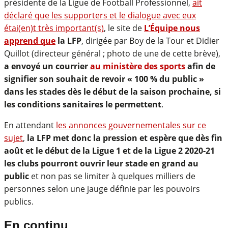
présidente de la Ligue de Football Professionnel,
ait
déclaré que les supporters et le dialogue avec eux
étai(en)t très important(s)
, le site de
L’Équipe nous
apprend que
la LFP
, dirigée par Boy de la Tour et Didier
Quillot (directeur général ; photo de une de cette brève),
a envoyé un courrier
au ministère des sports
afin de
signifier son souhait de revoir « 100 % du public »
dans les stades dès le début de la saison prochaine, si
les conditions sanitaires le permettent
.
En attendant
les annonces gouvernementales sur ce
sujet
,
la LFP met donc la pression et espère que dès fin
août et le début de la Ligue 1 et de la Ligue 2 2020-21
les clubs pourront ouvrir leur stade en grand au
public
et non pas se limiter à quelques milliers de
personnes selon une jauge définie par les pouvoirs
publics.
En continu