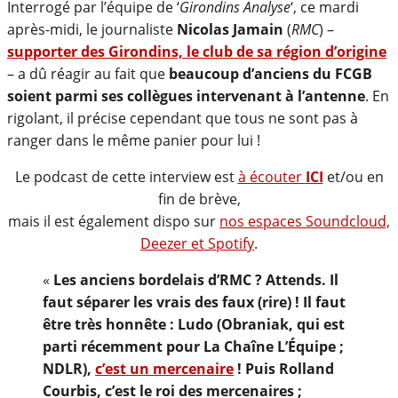
Interrogé par l’équipe de ‘
Girondins Analyse
‘, ce mardi
après-midi, le journaliste
Nicolas Jamain
(
RMC
) –
supporter des Girondins, le club de sa région d’origine
– a dû réagir au fait que
beaucoup d’anciens du FCGB
soient parmi ses collègues intervenant à l’antenne
. En
rigolant, il précise cependant que tous ne sont pas à
ranger dans le même panier pour lui !
Le podcast de cette interview est
à écouter
ICI
et/ou en
fin de brève,
mais il est également dispo sur
nos espaces Soundcloud,
Deezer et Spotify
.
«
Les anciens bordelais d’RMC ? Attends. Il
faut séparer les vrais des faux (rire) ! Il faut
être très honnête : Ludo (Obraniak, qui est
parti récemment pour La Chaîne L’Équipe ;
NDLR),
c’est un mercenaire
! Puis Rolland
Courbis, c’est le roi des mercenaires ;