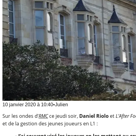
10 janvier 2020
à
10:40
•
Julien
Sur les ondes d’
RMC
ce jeudi soir,
Daniel Riolo
et
L’After Fo
et de la gestion des jeunes joueurs en L1 :
«
J’ai souvent visé les joueurs en les mettant au ce