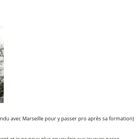
endu avec Marseille pour y passer pro après sa formation)
uent et je ne peux plus en vouloir aux joueurs parce