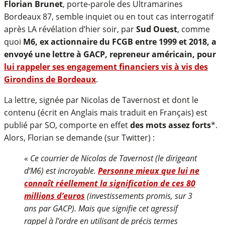
Florian Brunet
, porte-parole des Ultramarines
Bordeaux 87, semble inquiet ou en tout cas interrogatif
après LA révélation d’hier soir, par
Sud Ouest
, comme
quoi
M6, ex actionnaire du FCGB entre 1999 et 2018, a
envoyé une lettre à GACP, repreneur américain, pour
lui rappeler ses engagement financiers vis à vis des
Girondins de Bordeaux
.
La lettre, signée par Nicolas de Tavernost et dont le
contenu (écrit en Anglais mais traduit en Français) est
publié par SO, comporte en effet
des mots assez forts
*.
Alors, Florian se demande (sur Twitter) :
«
Ce courrier de Nicolas de Tavernost (le dirigeant
d’M6) est incroyable.
Personne mieux que lui ne
connaît réellement la signification de ces 80
millions d’euros
(investissements promis, sur 3
ans par GACP). Mais que signifie cet agressif
rappel à l’ordre en utilisant de précis termes