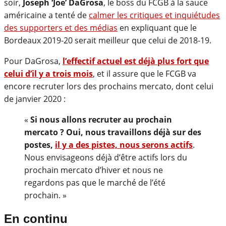
soir,
Joseph ‘Joe’ DaGrosa
, le boss du FCGB à la sauce
américaine a tenté de
calmer les critiques et inquiétudes
des supporters et des médias
en expliquant que le
Bordeaux 2019-20 serait meilleur que celui de 2018-19.
Pour DaGrosa,
l’effectif actuel est déjà plus fort que
celui d’il y a trois mois
, et il assure que le FCGB va
encore recruter lors des prochains mercato, dont celui
de janvier 2020 :
«
Si nous allons recruter au prochain
mercato ? Oui, nous travaillons déjà sur des
postes,
il y a des pistes, nous serons actifs
.
Nous envisageons déjà d’être actifs lors du
prochain mercato d’hiver et nous ne
regardons pas que le marché de l’été
prochain. »
En continu