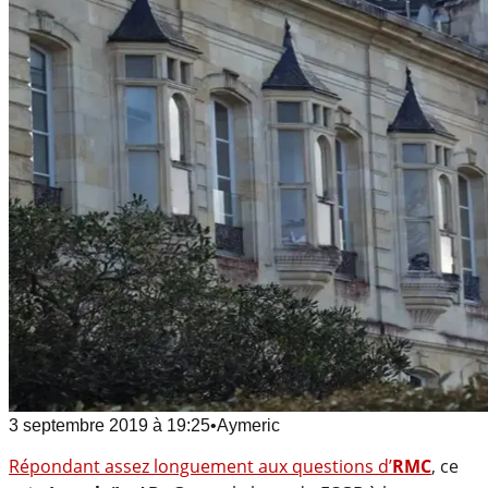
3 septembre 2019
à
19:25
•
Aymeric
Répondant assez longuement aux questions d’
RMC
, ce