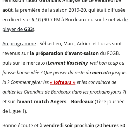
l’émission radio ‘Girondins Analyse’ de ce vendredi 09
août
, la première de la saison 2019-20, qui était diffusée
en direct sur
R.I.G
(90.7 FM à Bordeaux ou sur le net via
le
player de
G33
).
Au programme
: Sébastien, Marc, Adrien et Lucas sont
revenus sur
la préparation d’avant-saison
du FCGB,
puis sur le mercato (
Laurent Koscielny
, vrai bon coup ou
fausse bonne idée ? Que penser du reste du
mercato
jusque-
là ? Comment gérer les
« lofteurs »
et les convaincre de
quitter les Girondins de Bordeaux dans les prochains jours ?
)
et sur
l’avant-match Angers – Bordeaux
(1ère journée
de Ligue 1).
Bonne écoute et
à vendredi soir prochain (20 heures 30 –