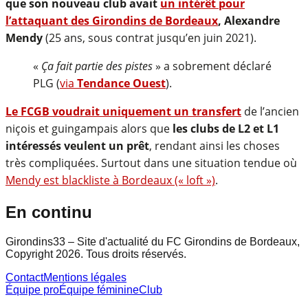
que son nouveau club avait
un intérêt pour
l’attaquant des Girondins de Bordeaux
, Alexandre
Mendy
(25 ans, sous contrat jusqu’en juin 2021).
«
Ça fait partie des pistes
» a sobrement déclaré
PLG (
via
Tendance Ouest
).
Le FCGB voudrait uniquement un transfert
de l’ancien
niçois et guingampais alors que
les clubs de L2 et L1
intéressés veulent un prêt
, rendant ainsi les choses
très compliquées. Surtout dans une situation tendue où
Mendy est blackliste à Bordeaux (« loft »)
.
En continu
Girondins33 – Site d'actualité du FC Girondins de Bordeaux,
Copyright 2026. Tous droits réservés.
Contact
Mentions légales
Équipe pro
Équipe féminine
Club