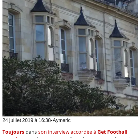
24 juillet 2019
à
16:38
•
Aymeric
Toujours
dans
son interview accordée à
Get Football