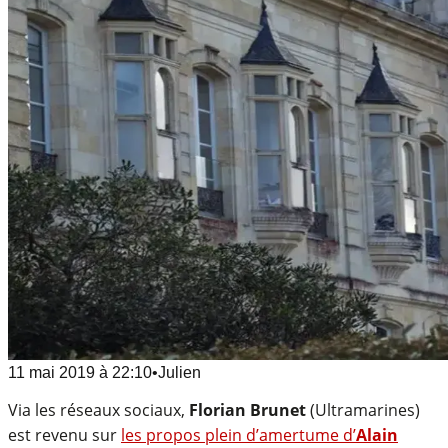
11 mai 2019
à
22:10
•
Julien
Via les réseaux sociaux,
Florian Brunet
(Ultramarines)
est revenu sur
les propos plein d’amertume d’
Alain