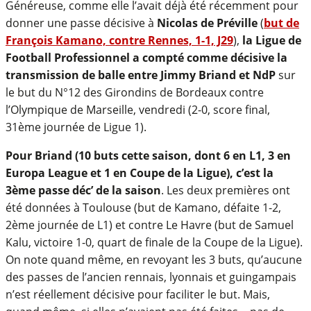
Généreuse, comme elle l’avait déjà été récemment pour
donner une passe décisive à
Nicolas de Préville
(
but de
François Kamano, contre Rennes, 1-1, J29
),
la Ligue de
Football Professionnel a compté comme décisive la
transmission de balle entre Jimmy Briand et NdP
sur
le but du N°12 des Girondins de Bordeaux contre
l’Olympique de Marseille, vendredi (2-0, score final,
31ème journée de Ligue 1).
Pour Briand (10 buts cette saison, dont 6 en L1, 3 en
Europa League et 1 en Coupe de la Ligue), c’est la
3ème passe déc’ de la saison
. Les deux premières ont
été données à Toulouse (but de Kamano, défaite 1-2,
2ème journée de L1) et contre Le Havre (but de Samuel
Kalu, victoire 1-0, quart de finale de la Coupe de la Ligue).
On note quand même, en revoyant les 3 buts, qu’aucune
des passes de l’ancien rennais, lyonnais et guingampais
n’est réellement décisive pour faciliter le but. Mais,