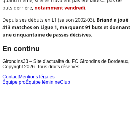
quand même, si elles n’avaient pas été faites… pas de
buts derrière,
notamment vendredi
.
Depuis ses débuts en L1 (saison 2002-03),
Briand a joué
413 matches en Ligue 1, marquant 91 buts et donnant
une cinquantaine de passes décisives
.
En continu
Girondins33 – Site d'actualité du FC Girondins de Bordeaux,
Copyright 2026. Tous droits réservés.
Contact
Mentions légales
Équipe pro
Équipe féminine
Club