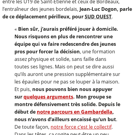
entre les U19 de Saint-Étienne et ceux de Bordeaux,
l’entraîneur des jeunes bordelais,
Jean-Luc Dogon, parle
de ce déplacement périlleux, pour
SUD OUEST
.
«
Bien sûr, j’aurais préféré jouer à domicile.
Nous risquons en plus de rencontrer une
équipe qui va faire redescendre des jeunes
pros pour forcer la décision
, une formation
assez physique et solide, sans faille dans
toutes ses lignes. Mais on peut se dire aussi
qu’ils auront une pression supplémentaire sur
les épaules pour ne pas se louper à la maison.
Et puis,
nous pouvons bien nous appuyer
sur
quelques arguments
. Mon groupe se
montre défensivement très solide. Depuis le
début de
notre parcours en Gambardella
,
nous n’avons d’ailleurs encaissé qu’un but
.
De toute façon,
notre force c’est le collectif
.
Dans les têtes, ça cogite peut-être un peu