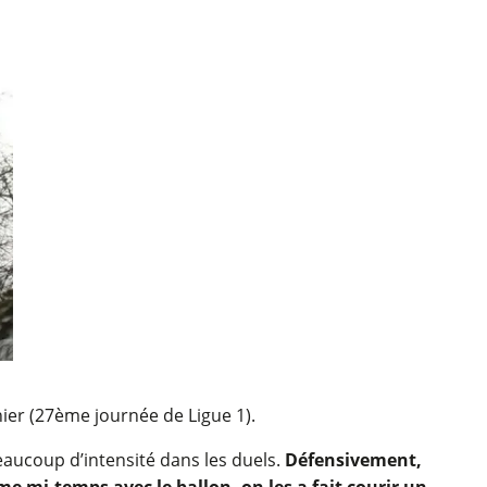
hier (27ème journée de Ligue 1).
eaucoup d’intensité dans les duels.
Défensivement,
me mi-temps avec le ballon, on les a fait courir un