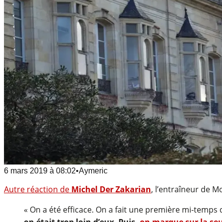
6 mars 2019
à
08:02
•
Aymeric
Autre réaction de
Michel Der Zakarian
, l’entraîneur de M
« On a été efficace. On a fait une première mi-temps 
on était trop loin d’eux. Puis,
on marque sur la seu