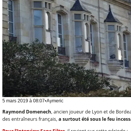
5 mars 2019
à
08:07
•
Aymeric
Raymond Domenech
, ancien joueur de Lyon et de Borde
des entraîneurs français,
a surtout été sous le feu incess
Pour l’Interview Sans Filtre
, il revient sur cette période :