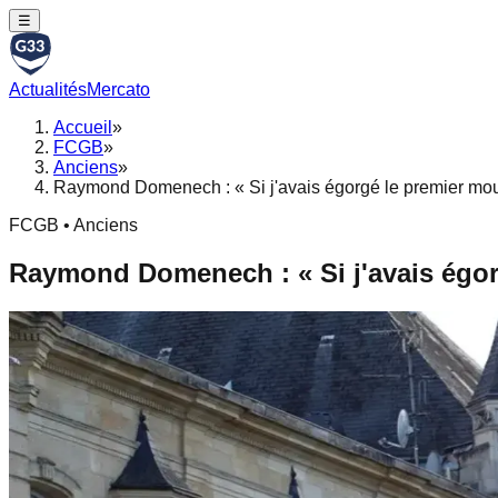
☰
Actualités
Mercato
Accueil
»
FCGB
»
Anciens
»
Raymond Domenech : « Si j'avais égorgé le premier mout
FCGB • Anciens
Raymond Domenech : « Si j'avais égor