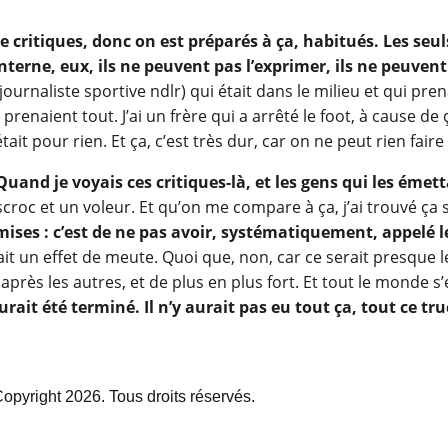
e critiques, donc on est préparés à ça, habitués. Les seul
n interne, eux, ils ne peuvent pas l’exprimer, ils ne peuven
 journaliste sportive ndlr) qui était dans le milieu et qui p
prenaient tout. J’ai un frère qui a arrêté le foot, à cause de ça
tait pour rien. Et ça, c’est très dur, car on ne peut rien faire
uand je voyais ces critiques-là, et les gens qui les émetta
escroc et un voleur. Et qu’on me compare à ça, j’ai trouvé ç
mises : c’est de ne pas avoir, systématiquement, appelé le 
fait un effet de meute. Quoi que, non, car ce serait presque l
près les autres, et de plus en plus fort. Et tout le monde s
rait été terminé. Il n’y aurait pas eu tout ça, tout ce tru
opyright 2026. Tous droits réservés.