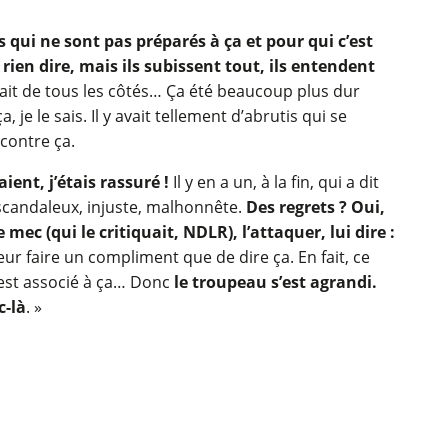
s qui ne sont pas préparés à ça et pour qui c’est
t rien dire, mais ils subissent tout, ils entendent
renait de tous les côtés… Ça été beaucoup plus dur
, je le sais. Il y avait tellement d’abrutis qui se
 contre ça.
ient, j’étais rassuré !
Il y en a un, à la fin, qui a dit
a scandaleux, injuste, malhonnête.
Des regrets ? Oui,
mec (qui le critiquait, NDLR), l’attaquer, lui dire :
eur faire un compliment que de dire ça. En fait, ce
’est associé à ça… Donc
le troupeau s’est agrandi.
c-là
. »