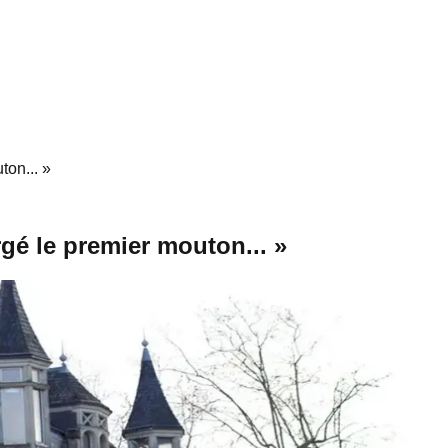
on... »
gé le premier mouton... »